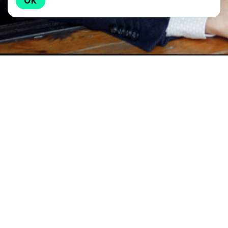
OK
Ключевые компетенции
Кирилл Петров обладает обширным опытом
консультирования в сфере российского и
международного налогообложения, в вопросах
налогового риск-менеджмента, планирования и
методологии налогообложения, структурирования
сделок и проведения предынвестиционных налоговых
исследований (DD), проектах ГЧП
Кирилл имеет высшее экономическое (Финансовый
Университет при Правительстве РФ – диплом с