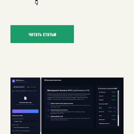
👇
читать статью