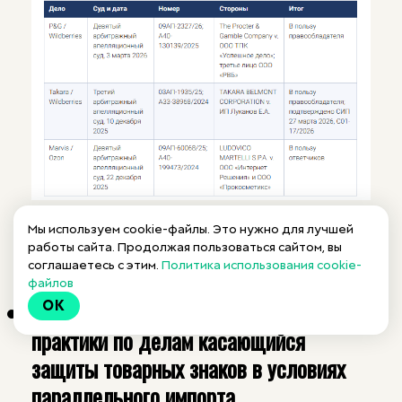
Мы используем cookie-файлы. Это нужно для лучшей
работы сайта. Продолжая пользоваться сайтом, вы
соглашаетесь с этим.
Политика использования cookie-
29.04.2026
файлов
Аналитический обзор судебной
OK
практики по делам касающийся
защиты товарных знаков в условиях
параллельного импорта